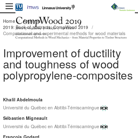
Home
/
Archives
/
2019: Book of abstracts: CompWood 2019
/
Computational and experimental methods for wood materials
Improvement of ductility
and toughness of wood
polypropylene-composites
Khalil Abdelmoula
Université du Québec en Abitibi-Témiscamingue
Sébastien Migneault
Université du Québec en Abitibi-Témiscamingue
François Godard