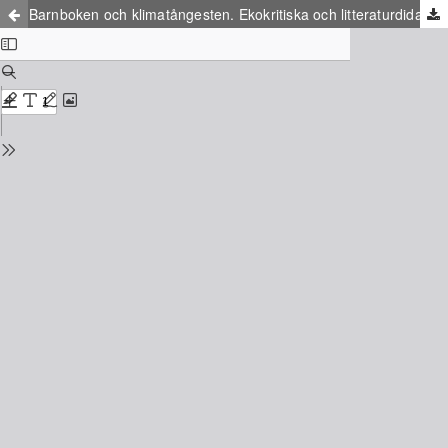
Barnboken och klimatångesten. Ekokritiska och litteraturdidaktiska perspektiv på undergångsskildringar i Om dagen tar slut, Slutet och Kometjakten*