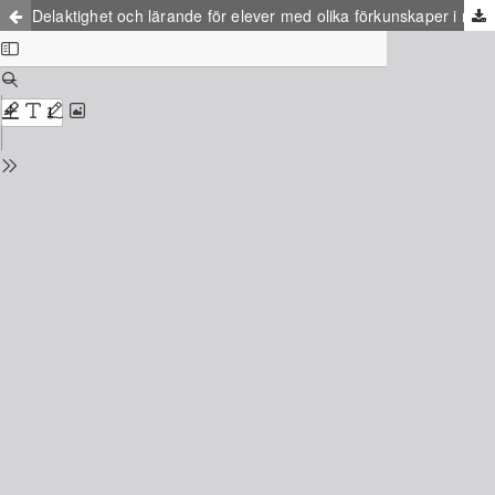
Delaktighet och lärande för elever med olika förkunskaper i matematik - hur undervisning av hela tal kan utformas för elever på lågstadiet