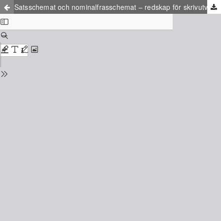
Satsschemat och nominalfrasschemat – redskap för skrivutveckling för skrivstarka elever