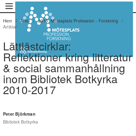
Hem
/
Arkiv
/
2018: Mötesplats Profession - Forskning
/
Artiklar
Lättlästcirklar:
Reflektioner kring litteratur
& social sammanhållning
inom Bibliotek Botkyrka
2010-2017
Peter Björkman
Bibliotek Botkyrka