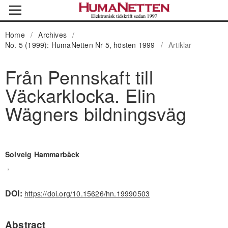
Home
/
Archives
/
No. 5 (1999): HumaNetten Nr 5, hösten 1999
/
Artiklar
Från Pennskaft till
Väckarklocka. Elin
Wägners bildningsväg
Solveig Hammarbäck
,
DOI:
https://doi.org/10.15626/hn.19990503
Abstract