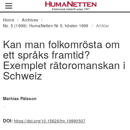
Home
/
Archives
/
No. 5 (1999): HumaNetten Nr 5, hösten 1999
/
Artiklar
Kan man folkomrösta om
ett språks framtid?
Exemplet rätoromanskan i
Schweiz
Mathias Pålsson
,
DOI:
https://doi.org/10.15626/hn.19990507