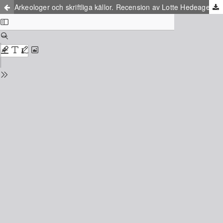
Arkeologer och skriftliga källor. Recension av Lotte Hedeager, Skuggor ur en annan verklighet: Fornnordiska myter