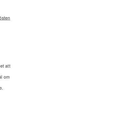
östen
et att
ål om
e.