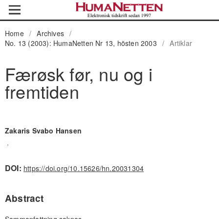
Home
/
Archives
/
No. 13 (2003): HumaNetten Nr 13, hösten 2003
/
Artiklar
Færøsk før, nu og i
fremtiden
Zakaris Svabo Hansen
,
DOI:
https://doi.org/10.15626/hn.20031304
Abstract