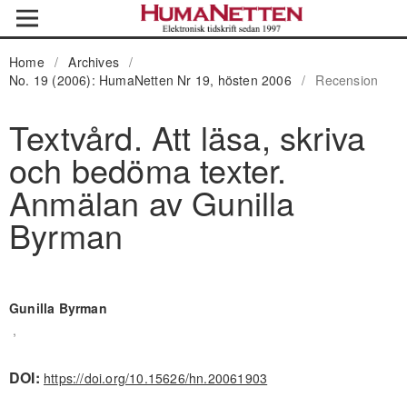
Home
/
Archives
/
No. 19 (2006): HumaNetten Nr 19, hösten 2006
/
Recension
Textvård. Att läsa, skriva
och bedöma texter.
Anmälan av Gunilla
Byrman
Gunilla Byrman
,
DOI:
https://doi.org/10.15626/hn.20061903