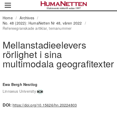
Home
/
Archives
/
No. 48 (2022): HumaNetten Nr 48, våren 2022
/
Refereegranskade artiklar, temanummer
Mellanstadieelevers
rörlighet i sina
multimodala geografitexter
Ewa Bergh Nestlog
Linnaeus University
DOI:
https://doi.org/10.15626/hn.20224803