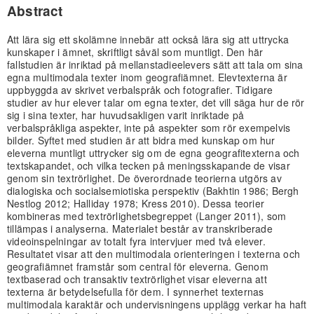
Abstract
Att lära sig ett skolämne innebär att också lära sig att uttrycka
kunskaper i ämnet, skriftligt såväl som muntligt. Den här
fallstudien är inriktad på mellanstadieelevers sätt att tala om sina
egna multimodala texter inom geografiämnet. Elevtexterna är
uppbyggda av skrivet verbalspråk och fotografier. Tidigare
studier av hur elever talar om egna texter, det vill säga hur de rör
sig i sina texter, har huvudsakligen varit inriktade på
verbalspråkliga aspekter, inte på aspekter som rör exempelvis
bilder. Syftet med studien är att bidra med kunskap om hur
eleverna muntligt uttrycker sig om de egna geografitexterna och
textskapandet, och vilka tecken på meningsskapande de visar
genom sin textrörlighet. De överordnade teorierna utgörs av
dialogiska och socialsemiotiska perspektiv (Bakhtin 1986; Bergh
Nestlog 2012; Halliday 1978; Kress 2010). Dessa teorier
kombineras med textrörlighetsbegreppet (Langer 2011), som
tillämpas i analyserna. Materialet består av transkriberade
videoinspelningar av totalt fyra intervjuer med två elever.
Resultatet visar att den multimodala orienteringen i texterna och
geografiämnet framstår som central för eleverna. Genom
textbaserad och transaktiv textrörlighet visar eleverna att
texterna är betydelsefulla för dem. I synnerhet texternas
multimodala karaktär och undervisningens upplägg verkar ha haft