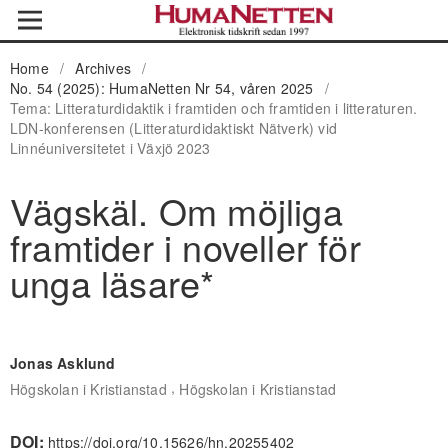
Home
/
Archives
/
No. 54 (2025): HumaNetten Nr 54, våren 2025
/
Tema: Litteraturdidaktik i framtiden och framtiden i litteraturen.
LDN-konferensen (Litteraturdidaktiskt Nätverk) vid
Linnéuniversitetet i Växjö 2023
Vägskäl. Om möjliga
framtider i noveller för
unga läsare*
Jonas Asklund
,
Högskolan i Kristianstad
Högskolan i Kristianstad
DOI:
https://doi.org/10.15626/hn.20255402