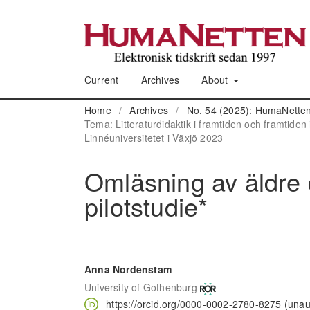
Current
Archives
About
Home
/
Archives
/
No. 54 (2025): HumaNetten
Tema: Litteraturdidaktik i framtiden och framtiden 
Linnéuniversitetet i Växjö 2023
Omläsning av äldre 
pilotstudie*
Anna Nordenstam
University of Gothenburg
https://orcid.org/0000-0002-2780-8275 (unau