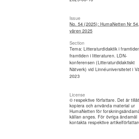
Issue
No. 54 (2025): HumaNetten Nr 54
våren 2025
Section
Tema: Litteraturdidaktik i framtide
framtiden i litteraturen. LDN-
konferensen (Litteraturdidaktiskt
Nätverk) vid Linnéuniversitetet i V
2023
License
© respektive författare. Det är tillåt
kopiera och använda material ur
HumaNetten för forskningsändam
källan anges. För övriga ändamål
kontakta respektive artikelförfattar