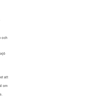
,
n och
äxjö
et att
ål om
e.