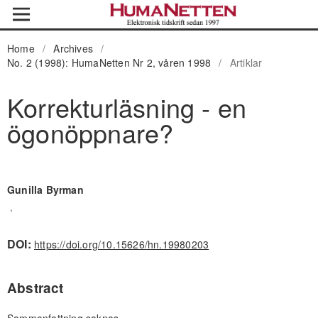
Home
/
Archives
/
No. 2 (1998): HumaNetten Nr 2, våren 1998
/
Artiklar
Korrekturläsning - en
ögonöppnare?
Gunilla Byrman
,
DOI:
https://doi.org/10.15626/hn.19980203
Abstract