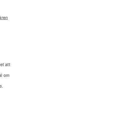
åren
et att
ål om
e.