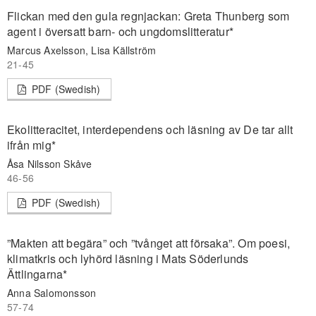
Flickan med den gula regnjackan: Greta Thunberg som
agent i översatt barn- och ungdomslitteratur*
Marcus Axelsson, Lisa Källström
21-45
PDF (Swedish)
Ekolitteracitet, interdependens och läsning av De tar allt
ifrån mig*
Åsa Nilsson Skåve
46-56
PDF (Swedish)
”Makten att begära” och ”tvånget att försaka”. Om poesi,
klimatkris och lyhörd läsning i Mats Söderlunds
Ättlingarna*
Anna Salomonsson
57-74