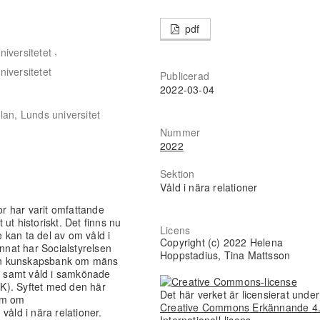
pdf
,
niversitetet
niversitetet
Publicerad
2022-03-04
lan, Lunds universitet
Nummer
2022
Sektion
Våld i nära relationer
r har varit omfattande
ut historiskt. Det finns nu
Licens
 kan ta del av om våld i
Copyright (c) 2022 Helena
annat har Socialstyrelsen
Hoppstadius, Tina Mattsson
t en kunskapsbank om mäns
ck samt våld i samkönade
NCK). Syftet med den här
Det här verket är licensierat unde
om om
Creative Commons Erkännande 4
våld i nära relationer.
Internationell-licens
.