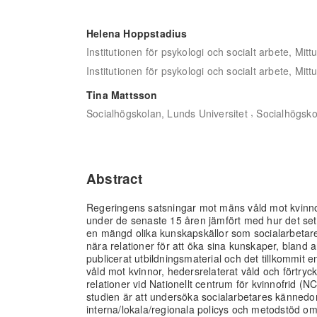
Helena Hoppstadius
Institutionen för psykologi och socialt arbete, Mittu
Institutionen för psykologi och socialt arbete, Mittu
Tina Mattsson
,
Socialhögskolan, Lunds Universitet
Socialhögsko
Abstract
Regeringens satsningar mot mäns våld mot kvinno
under de senaste 15 åren jämfört med hur det sett 
en mängd olika kunskapskällor som socialarbetare
nära relationer för att öka sina kunskaper, bland 
publicerat utbildningsmaterial och det tillkommi
våld mot kvinnor, hedersrelaterat våld och förtry
relationer vid Nationellt centrum för kvinnofrid (
studien är att undersöka socialarbetares känned
interna/lokala/regionala policys och metodstöd om 