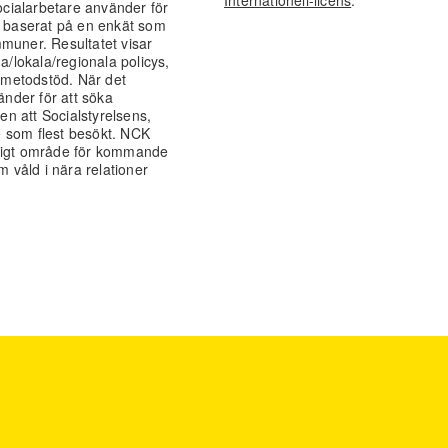
socialarbetare använder för
r baserat på en enkät som
muner. Resultatet visar
a/lokala/regionala policys,
a metodstöd. När det
änder för att söka
ien att Socialstyrelsens,
e som flest besökt. NCK
viktigt område för kommande
m våld i nära relationer