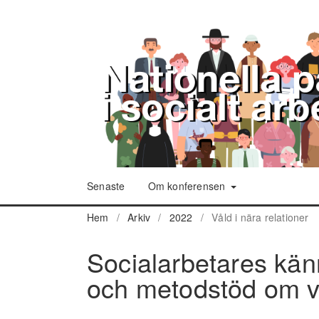
Senaste
Om konferensen
Hem
/
Arkiv
/
2022
/
Våld i nära relationer
Socialarbetares kän
och metodstöd om vå