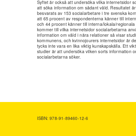
Syftet är också att undersöka vilka internetsidor 
att söka information om sådant våld. Resultatet ä
besvarats av 153 socialarbetare i tre svenska kom
att 65 procent av respondenterna känner till intern
och 44 procent känner till interna/lokala/regional
kommer till vilka internetsidor socialarbetarna anv
information om våld i nära relationer så visar stud
kommunens, och kvinnojourers internetsidor är d
tycks inte vara en lika viktig kunskapskälla. Ett 
studier är att undersöka vilken sorts information o
socialarbetarna söker.
ISBN: 978-91-89460-12-6