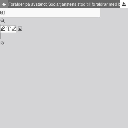
Förälder på avstånd: Socialtjänstens stöd till föräldrar med barn i samhällsvård