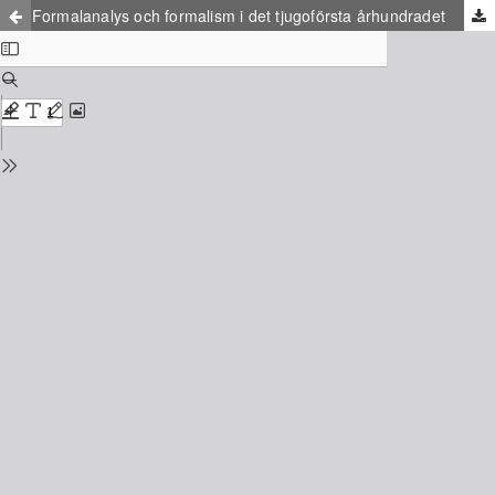
Formalanalys och formalism i det tjugoförsta århundradet