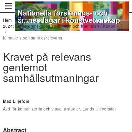
Hem
/
Arkiv
/
2024: Konstvetenskapen i samtiden och framtiden / Kanon – ?
/
Klimatkris och samtidsrelevans
Kravet på relevans
gentemot
samhällsutmaningar
Max Liljefors
Avd för konsthistoria och visuella studier, Lunds Universitet
Abstract