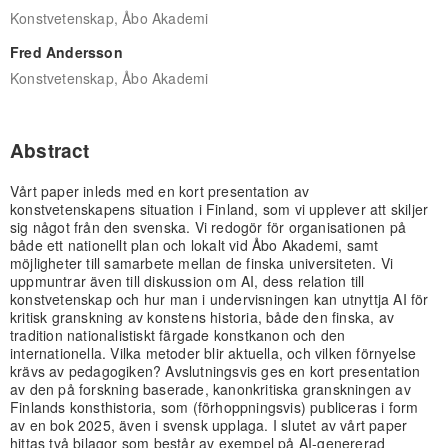
Konstvetenskap, Åbo Akademi
Fred Andersson
Konstvetenskap, Åbo Akademi
Abstract
Vårt paper inleds med en kort presentation av
konstvetenskapens situation i Finland, som vi upplever att skiljer
sig något från den svenska. Vi redogör för organisationen på
både ett nationellt plan och lokalt vid Åbo Akademi, samt
möjligheter till samarbete mellan de finska universiteten. Vi
uppmuntrar även till diskussion om AI, dess relation till
konstvetenskap och hur man i undervisningen kan utnyttja AI för
kritisk granskning av konstens historia, både den finska, av
tradition nationalistiskt färgade konstkanon och den
internationella. Vilka metoder blir aktuella, och vilken förnyelse
krävs av pedagogiken? Avslutningsvis ges en kort presentation
av den på forskning baserade, kanonkritiska granskningen av
Finlands konsthistoria, som (förhoppningsvis) publiceras i form
av en bok 2025, även i svensk upplaga. I slutet av vårt paper
hittas två bilagor som består av exempel på AI-genererad