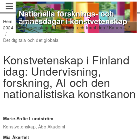
Hem
/
Arkiv
/
2024: Konstvetenskapen i samtiden och framtiden / Kanon – ?
/
Det digitala och det globala
Konstvetenskap i Finland
idag: Undervisning,
forskning, AI och den
nationalistiska konstkanon
Marie-Sofie Lundström
Konstvetenskap, Åbo Akademi
Mia Åkerfelt