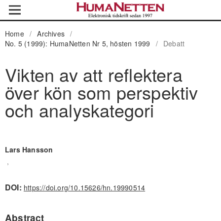
Home
/
Archives
/
No. 5 (1999): HumaNetten Nr 5, hösten 1999
/
Debatt
Vikten av att reflektera
över kön som perspektiv
och analyskategori
Lars Hansson
,
DOI:
https://doi.org/10.15626/hn.19990514
Abstract