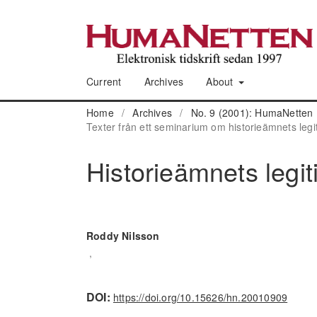
Current
Archives
About
Home
/
Archives
/
No. 9 (2001): HumaNetten 
Texter från ett seminarium om historieämnets legit
Historieämnets legit
Roddy Nilsson
,
DOI:
https://doi.org/10.15626/hn.20010909