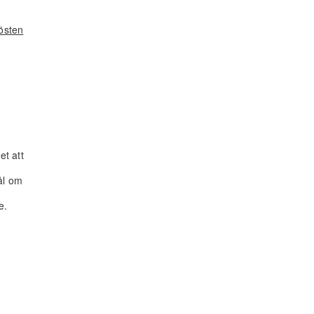
östen
et att
ål om
e.