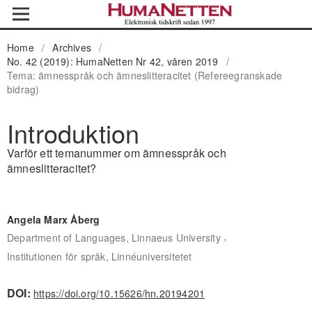
Home
/
Archives
/
No. 42 (2019): HumaNetten Nr 42, våren 2019
/
Tema: ämnesspråk och ämneslitteracitet (Refereegranskade
bidrag)
Introduktion
Varför ett temanummer om ämnesspråk och
ämneslitteracitet?
Angela Marx Åberg
,
Department of Languages, Linnaeus University
Institutionen för språk, Linnéuniversitetet
DOI:
https://doi.org/10.15626/hn.20194201