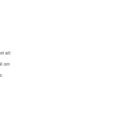
,
et att
ål om
e.