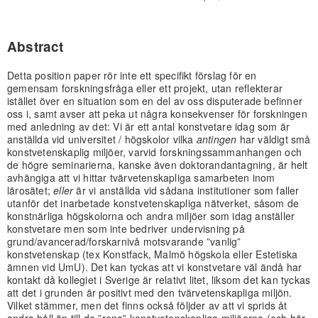
Abstract
Detta position paper rör inte ett specifikt förslag för en
gemensam forskningsfråga eller ett projekt, utan reflekterar
istället över en situation som en del av oss disputerade befinner
oss i, samt avser att peka ut några konsekvenser för forskningen
med anledning av det: Vi är ett antal konstvetare idag som är
anställda vid universitet / högskolor vilka
antingen
har väldigt små
konstvetenskaplig miljöer, varvid forskningssammanhangen och
de högre seminarierna, kanske även doktorandantagning, är helt
avhängiga att vi hittar tvärvetenskapliga samarbeten inom
lärosätet;
eller
är vi anställda vid sådana institutioner som faller
utanför det inarbetade konstvetenskapliga nätverket, såsom de
konstnärliga högskolorna och andra miljöer som idag anställer
konstvetare men som inte bedriver undervisning på
grund/avancerad/forskarnivå motsvarande ”vanlig”
konstvetenskap (tex Konstfack, Malmö högskola eller Estetiska
ämnen vid UmU). Det kan tyckas att vi konstvetare väl ändå har
kontakt då kollegiet i Sverige är relativt litet, liksom det kan tyckas
att det i grunden är positivt med den tvärvetenskapliga miljön.
Vilket stämmer, men det finns också följder av att vi sprids åt