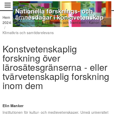
Hem
/
Arkiv
/
2024: Konstvetenskapen i samtiden och framtiden / Kanon – ?
/
Klimatkris och samtidsrelevans
Konstvetenskaplig
forskning över
lärosätesgränserna - eller
tvärvetenskaplig forskning
inom dem
Elin Manker
Institutionen för kultur- och medievetenskaper, Umeå universitet