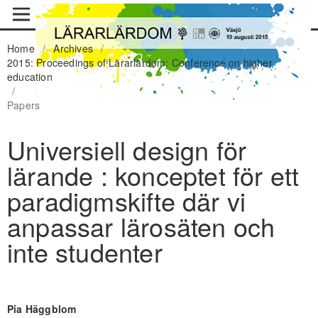
Home
/
Archives
/
2015: Proceedings of Lärarlärdom: Conference on higher
education
/
Papers
Universiell design för
lärande : konceptet för ett
paradigmskifte där vi
anpassar lärosäten och
inte studenter
Pia Häggblom