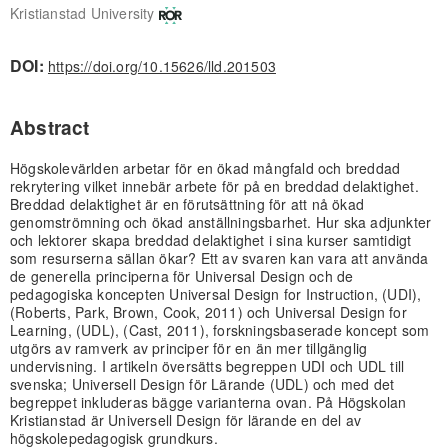
Kristianstad University
DOI:
https://doi.org/10.15626/lld.201503
Abstract
Högskolevärlden arbetar för en ökad mångfald och breddad
rekrytering vilket innebär arbete för på en breddad delaktighet.
Breddad delaktighet är en förutsättning för att nå ökad
genomströmning och ökad anställningsbarhet. Hur ska adjunkter
och lektorer skapa breddad delaktighet i sina kurser samtidigt
som resurserna sällan ökar? Ett av svaren kan vara att använda
de generella principerna för Universal Design och de
pedagogiska koncepten Universal Design for Instruction, (UDI),
(Roberts, Park, Brown, Cook, 2011) och Universal Design for
Learning, (UDL), (Cast, 2011), forskningsbaserade koncept som
utgörs av ramverk av principer för en än mer tillgänglig
undervisning. I artikeln översätts begreppen UDI och UDL till
svenska; Universell Design för Lärande (UDL) och med det
begreppet inkluderas bägge varianterna ovan. På Högskolan
Kristianstad är Universell Design för lärande en del av
högskolepedagogisk grundkurs.