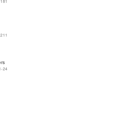
-181
-211
ers
1-24