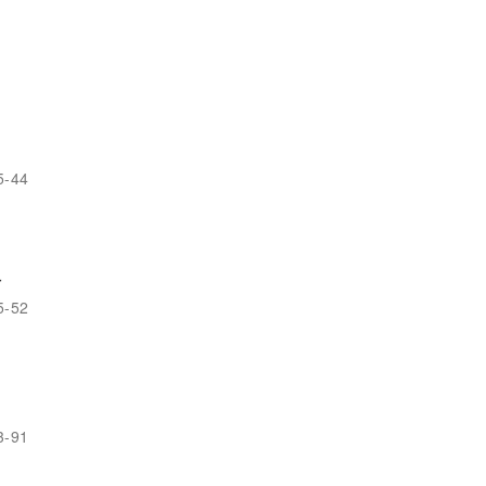
5-44
r
5-52
3-91