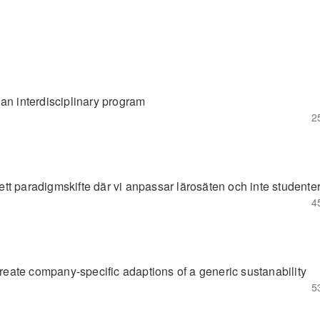
an interdisciplinary program
2
 ett paradigmskifte där vi anpassar lärosäten och inte studente
4
create company-specific adaptions of a generic sustanability
5