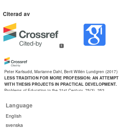
1
Peter Karlsudd, Marianne Dahl, Berit Willén Lundgren
(2017)
LESS TRADITION FOR MORE PROFESSION: AN ATTEMPT
WITH THESIS PROJECTS IN PRACTICAL DEVELOPMENT.
Problems of Education in the 21st Century, 75(3), 252.
10.33225/pec/17.75.252
Language
English
svenska