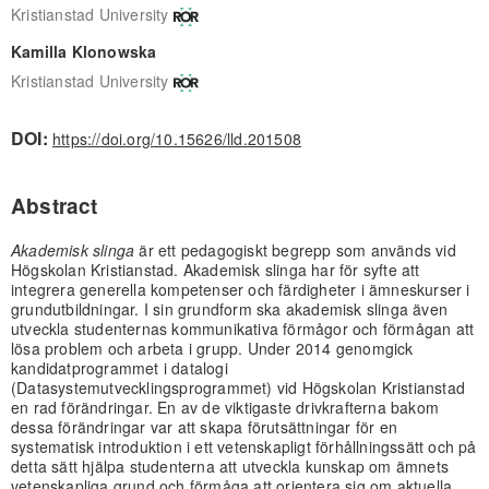
Kristianstad University
Kamilla Klonowska
Kristianstad University
DOI:
https://doi.org/10.15626/lld.201508
Abstract
Akademisk slinga
är ett pedagogiskt begrepp som används vid
Högskolan Kristianstad. Akademisk slinga har för syfte att
integrera generella kompetenser och färdigheter i ämneskurser i
grundutbildningar. I sin grundform ska akademisk slinga även
utveckla studenternas kommunikativa förmågor och förmågan att
lösa problem och arbeta i grupp. Under 2014 genomgick
kandidatprogrammet i datalogi
(Datasystemutvecklingsprogrammet) vid Högskolan Kristianstad
en rad förändringar. En av de viktigaste drivkrafterna bakom
dessa förändringar var att skapa förutsättningar för en
systematisk introduktion i ett vetenskapligt förhållningssätt och på
detta sätt hjälpa studenterna att utveckla kunskap om ämnets
vetenskapliga grund och förmåga att orientera sig om aktuella