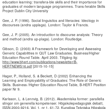
education learning: transfera-ble skills and their importance for
graduates of modern language programmes. Trans-ferable Skills
Project Dublin City University
Gee, J. P. (1996). Social linguistics and literacies: Ideology in
discourses (andra upplaga). London: Taylor & Francis.
Gee, J. P. (2005). An introduction to discourse analysis: Theory
and method (andra up-plaga). London: Routledge.
Gibson, D. (2003) A Framework for Developing and Assessing
Generic Capabilities in QUT Law Graduates. Business/Higher
Education Round Table. April 2003. Tillgäng-lig:
http://www.bhert.com/publications/newsletter/B-
HERTNEWS16.pdf
[2015-10-15]
Hager, P., Holland, S. & Beckett, D (2002) Enhancing the
Learning and Employability of Graduates: The Role of Generic
Skills. Business /Higher Education Round Table, B-HERT Position
paper Nr 9.
Karlsson, L. & Lennvig, B. (2012). Akademiska former: parallella
slingor om generella kompetenser. Högskolepedagogisk debatt,
ISSN 2000-9216, Vol. 1, nr 1, 61-72. Kungliga Tekniska Högskola