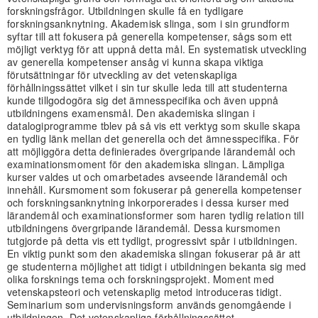
forskningsfrågor. Utbildningen skulle få en tydligare
forskningsanknytning. Akademisk slinga, som i sin grundform
syftar till att fokusera på generella kompetenser, sågs som ett
möjligt verktyg för att uppnå detta mål. En systematisk utveckling
av generella kompetenser ansåg vi kunna skapa viktiga
förutsättningar för utveckling av det vetenskapliga
förhållningssättet vilket i sin tur skulle leda till att studenterna
kunde tillgodogöra sig det ämnesspecifika och även uppnå
utbildningens examensmål. Den akademiska slingan i
datalogiprogramme tblev på så vis ett verktyg som skulle skapa
en tydlig länk mellan det generella och det ämnesspecifika. För
att möjliggöra detta definierades övergripande lärandemål och
examinationsmoment för den akademiska slingan. Lämpliga
kurser valdes ut och omarbetades avseende lärandemål och
innehåll. Kursmoment som fokuserar på generella kompetenser
och forskningsanknytning inkorporerades i dessa kurser med
lärandemål och examinationsformer som haren tydlig relation till
utbildningens övergripande lärandemål. Dessa kursmomen
tutgjorde på detta vis ett tydligt, progressivt spår i utbildningen.
En viktig punkt som den akademiska slingan fokuserar på är att
ge studenterna möjlighet att tidigt i utbildningen bekanta sig med
olika forsknings tema och forskningsprojekt. Moment med
vetenskapsteori och vetenskaplig metod introduceras tidigt.
Seminarium som undervisningsform används genomgående i
utbildningen. Det vetenskapliga förhållningssättet