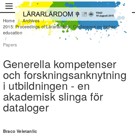
Home
/
Archives
/
2015: Proceedings of Lärarlärdom: Conference on higher
education
/
Papers
Generella kompetenser
och forskningsanknytning
i utbildningen - en
akademisk slinga för
dataloger
Braco Veletanlic