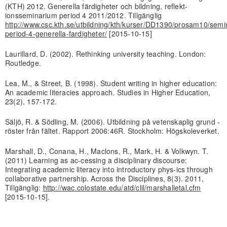
(KTH) 2012. Generella färdigheter och bildning, reflekt-
ionsseminarium period 4 2011/2012. Tillgänglig
http://www.csc.kth.se/utbildning/kth/kurser/DD1390/prosam10/semi
period-4-generella-fardigheter/
[2015-10-15]
Laurillard, D. (2002). Rethinking university teaching. London:
Routledge.
Lea, M., & Street, B. (1998). Student writing in higher education:
An academic literacies approach. Studies in Higher Education,
23(2), 157-172.
Säljö, R. & Södling, M. (2006). Utbildning på vetenskaplig grund -
röster från fältet. Rapport 2006:46R. Stockholm: Högskoleverket.
Marshall, D., Conana, H., Maclons, R., Mark, H. & Volkwyn. T.
(2011) Learning as ac-cessing a disciplinary discourse:
Integrating academic literacy into introductory phys-ics through
collaborative partnership. Across the Disciplines, 8(3). 2011,
Tillgänglig:
http://wac.colostate.edu/atd/clil/marshalletal.cfm
[2015-10-15].