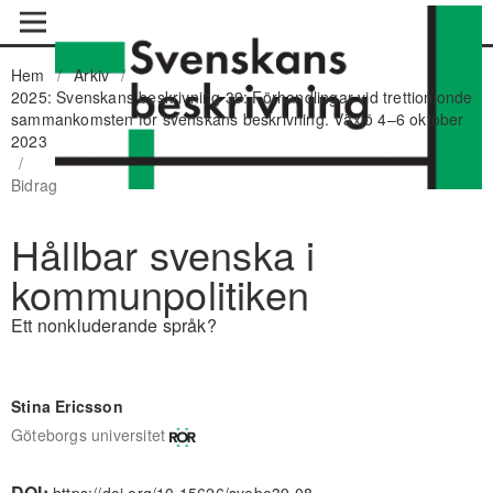
Hem
/
Arkiv
/
2025: Svenskans beskrivning 39: Förhandlingar vid trettionionde
sammankomsten för svenskans beskrivning. Växjö 4–6 oktober
2023
/
Bidrag
Hållbar svenska i
kommunpolitiken
Ett nonkluderande språk?
Stina Ericsson
Göteborgs universitet
DOI: