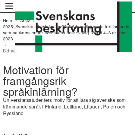
Hem
/
Arkiv
/
2025: Svenskans beskrivning 39: Förhandlingar vid trettionionde
sammankomsten för svenskans beskrivning. Växjö 4–6 oktober
2023
/
Bidrag
Motivation för
framgångsrik
språkinlärning?
Universitetsstudenters motiv för att lära sig svenska som
främmande språk i Finland, Lettland, Litauen, Polen och
Ryssland