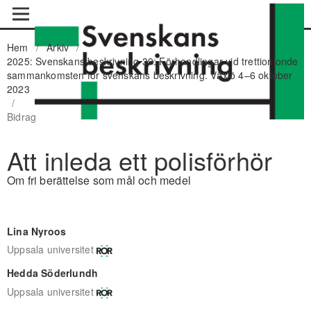
Hem
/
Arkiv
/
2025: Svenskans beskrivning 39: Förhandlingar vid trettionionde
sammankomsten för svenskans beskrivning. Växjö 4–6 oktober
2023
/
Bidrag
Att inleda ett polisförhör
Om fri berättelse som mål och medel
Lina Nyroos
Uppsala universitet
Hedda Söderlundh
Uppsala universitet