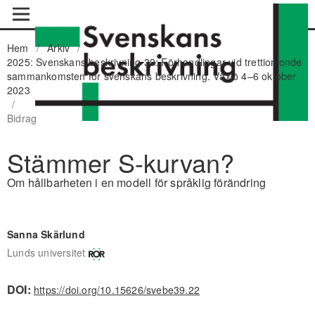
Hem
/
Arkiv
/
2025: Svenskans beskrivning 39: Förhandlingar vid trettionionde
sammankomsten för svenskans beskrivning. Växjö 4–6 oktober
2023
/
Bidrag
Stämmer S-kurvan?
Om hållbarheten i en modell för språklig förändring
Sanna Skärlund
Lunds universitet
DOI:
https://doi.org/10.15626/svebe39.22